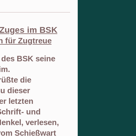
 Zuges im BSK
en für Zugtreue
g des BSK seine
im
.
rüßte
die
zu
dieser
er letzten
hrift- und
enkel, verlesen,
vom Schieß
wart