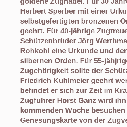
goldene Zugnadel. Für 30
Jahr
Herbert Sperber
mit einer Urk
selbstgefertigten bronzenen O
geehrt. Für 40-jährige Zugtreue
Schützenbrüder Jörg
Werthma
Rohkohl eine Urkunde und de
silbernen Orden. Für 55-jähjri
Zugehörigkeit sollte der
Schüt
Friedrich Kuhlmeier geehrt wer
befindet er sich zur
Zeit im Kr
Zugführer Horst Ganz wird ihn 
kommenden Woche
besuchen 
Genesungskarte von der Zugv