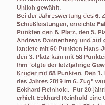
Uhlich
gewählt.
Bei der Jahreswertung des 6. 
Schießleistungen, erreichte
Fa
Punkten den 6. Platz, den 5. Pl
Andreas Dannenberg und
auf
landete mit 50
Punkte
n
Hans-Jü
den 3. Platz
kam mit
58
Punkte
Ihm folgte
der letztjährige Ge
Krüger
mit
68
Punkten. Den 1. 
des Jahres 201
9
im 6. Zug
"
wu
Eckhard Reinhold
.
Für 20-jäh
erhielt Eckhard Reinhold
eine 