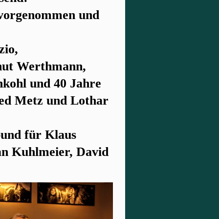
n vorgenommen und
zio,
Knut Werthmann,
hkohl und 40 Jahre
ied Metz und Lothar
und für Klaus
ian Kuhlmeier, David