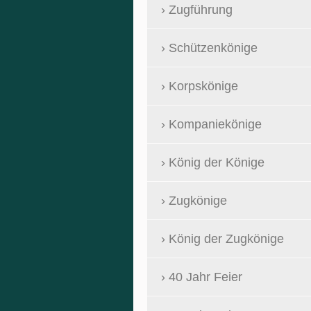
Zugführung
Schützenkönige
Korpskönige
Kompaniekönige
König der Könige
Zugkönige
König der Zugkönige
40 Jahr Feier