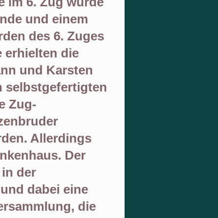
e im 6. Zug wurde
unde und einem
rden des
6. Zuges
 erhielten die
nn und Karsten
n
selbstgefertigten
ge Zug-
zenbruder
den. Allerdings
ankenhaus. Der
in der
und dabei eine
ersammlung, die