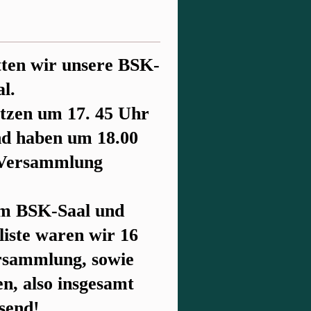
ten wir unsere BSK-
l.
ützen um 17. 45 Uhr
nd haben um 18.00
r Versammlung
m BSK-Saal und
liste waren wir 16
rsammlung, sowie
n, also insgesamt
send!