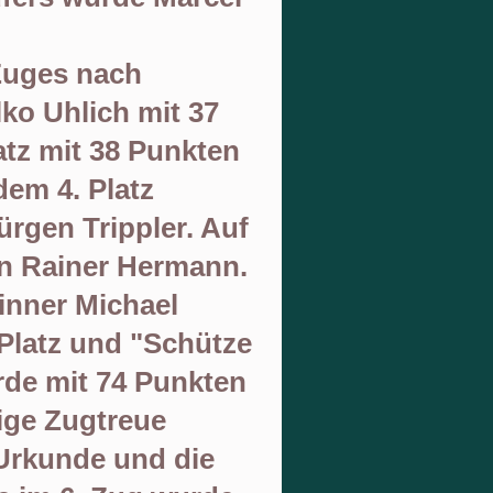
Zuges nach
lko Uhlich
mit
37
atz mit
38
Punkten
dem 4. Platz
rgen Trippler. Auf
n
Rainer Hermann
.
winner Michael
Platz und
"
Schütze
rde
mit 74
Punkten
rige Zugtreue
Urkunde und die