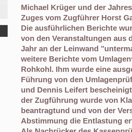
Michael
Krüger und der Jahres
Zuges vom Zugführer Horst G
Die
ausführlichen Berichte wur
von den Veranstaltungen aus
Jahr an der Leinwand "unterma
weitere Berichte vom Umlagen
Rohkohl. Ihm wurde
eine ausg
Führung von den Umlagenprü
und Dennis
Leifert
bes
cheinig
der Zugführung wurde vo
n Kl
beantragt
und und von der Ve
Abstimmung
die Entlastung ert
Als Nachrücker
des Kassenprü