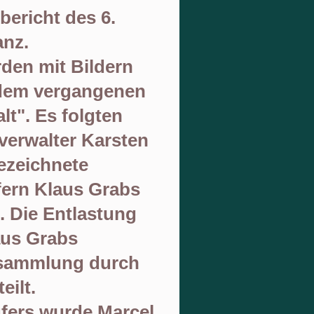
bericht des 6.
anz.
den mit Bildern
 dem
vergangenen
lt".
Es folgten
verwalter Karsten
ezeichnete
fern
Klaus Grabs
t
. Die Entlastung
aus Grabs
rsammlung
durch
eilt.
fers wurde
Marcel