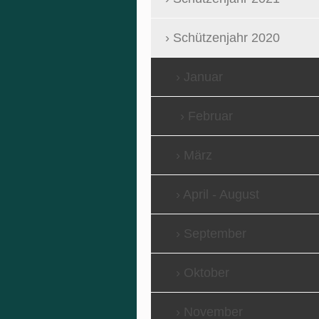
Schützenjahr 2020
Januar
Februar
März
April - August
September
Oktober
November