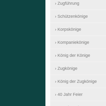
Zugführung
Schützenkönige
Korpskönige
Kompaniekönige
König der Könige
Zugkönige
König der Zugkönige
40 Jahr Feier