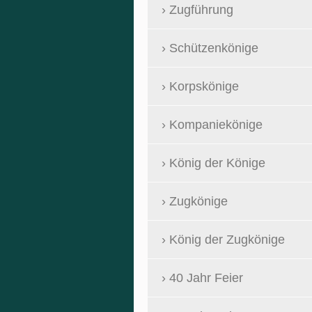
Zugführung
Schützenkönige
Korpskönige
Kompaniekönige
König der Könige
Zugkönige
König der Zugkönige
40 Jahr Feier