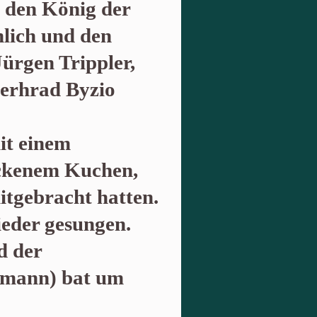
, den König der
lich und den
ürgen Trippler,
erhrad Byzio
it einem
ackenem Kuchen,
itgebracht hatten.
ieder gesungen.
d der
hmann) bat um