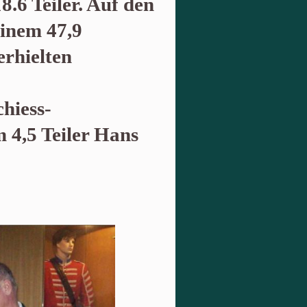
.6 Teiler. Auf den
einem 47,9
erhielten
chiess-
 4,5 Teiler Hans