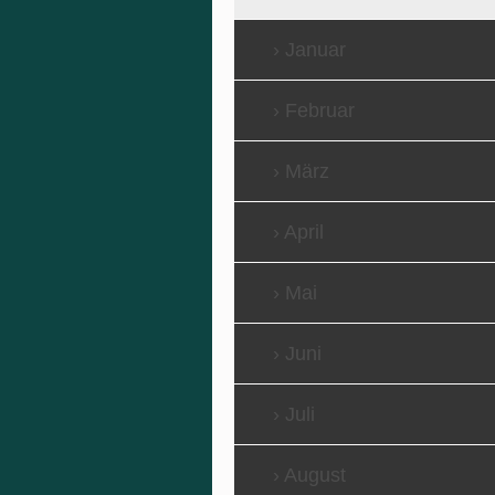
Januar
Februar
März
April
Mai
Juni
Juli
August