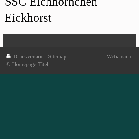
SSC Eichhörnchen
Eickhorst
Druckversion
|
Sitemap
Webansicht
© Homepage-Titel